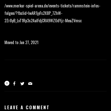
/www.merkur-spiel-arena.de/events-tickets/rammstein-infos-
folgen/?fbclid=IwAR1jyFs2X8P_7ZhW-
2Zr8yB_LvT1Rp3s2AaIFdjCRA9WZOdYjz-MeuZVmsc
Moved to Jun 27, 2021
0
LEAVE A COMMENT