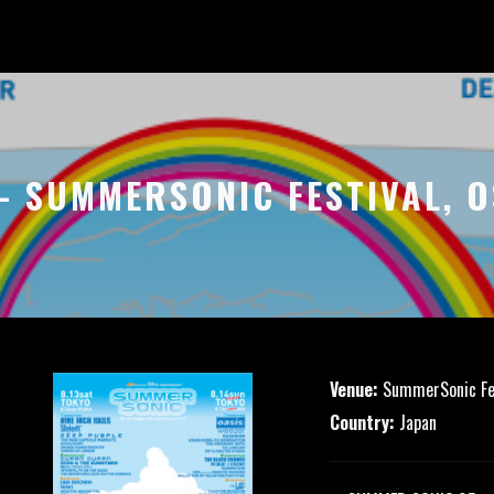
 – SUMMERSONIC FESTIVAL, O
Venue:
SummerSonic Fes
Country:
Japan