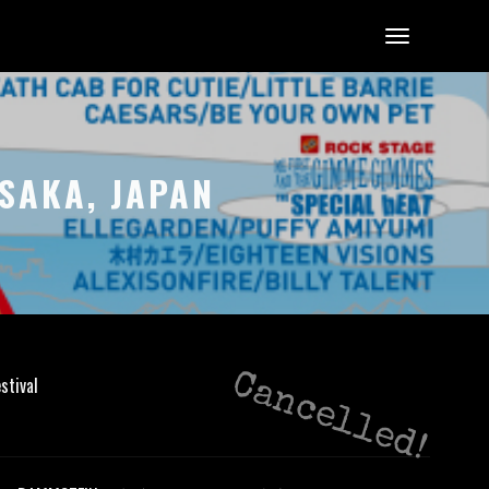
SAKA, JAPAN
Cancelled!
tival