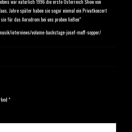
lebnis war natürlich 1996 die erste Österreich Show von
us. Jahre später haben sie sogar einmal ein Privatkonzert
sie für das Aerodrom bei uns proben ließen”
musik/interviews/volume-backstage-josef-muff-sopper/
arked
*