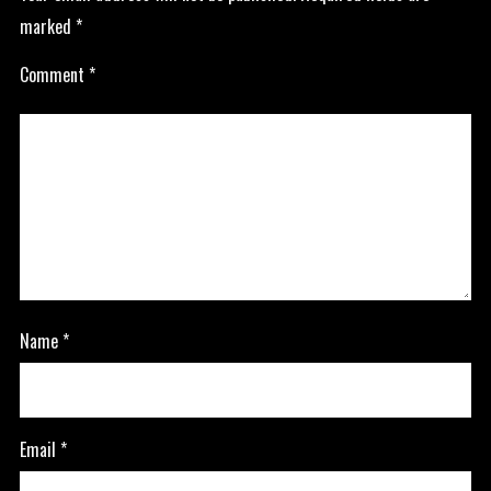
marked
*
Comment
*
Name
*
Email
*